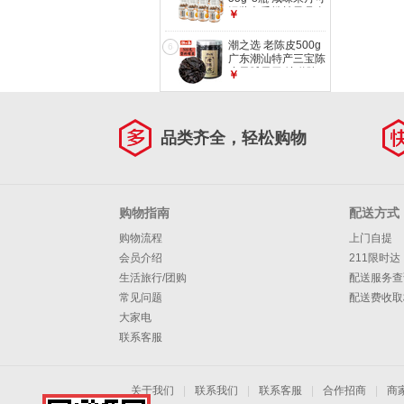
混装老香橼柚子丹金
￥
梅丹零食
潮之选 老陈皮500g
6
广东潮汕特产三宝陈
皮果脯果干 地道陈
￥
皮干 塑料罐装500g
品类齐全，轻松购物
购物指南
配送方式
购物流程
上门自提
会员介绍
211限时达
生活旅行/团购
配送服务查
常见问题
配送费收取
大家电
联系客服
关于我们
|
联系我们
|
联系客服
|
合作招商
|
商