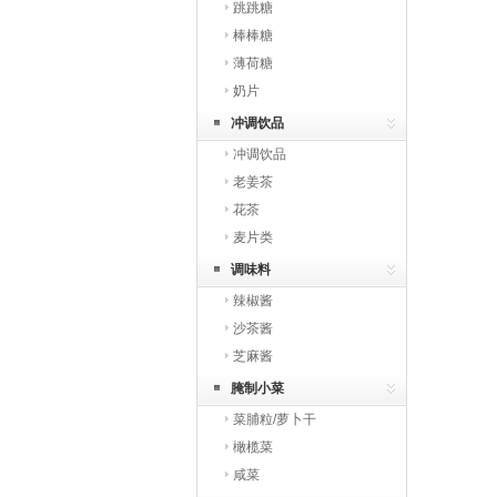
跳跳糖
棒棒糖
薄荷糖
奶片
冲调饮品
冲调饮品
老姜茶
花茶
麦片类
调味料
辣椒酱
沙茶酱
芝麻酱
腌制小菜
菜脯粒/萝卜干
橄榄菜
咸菜