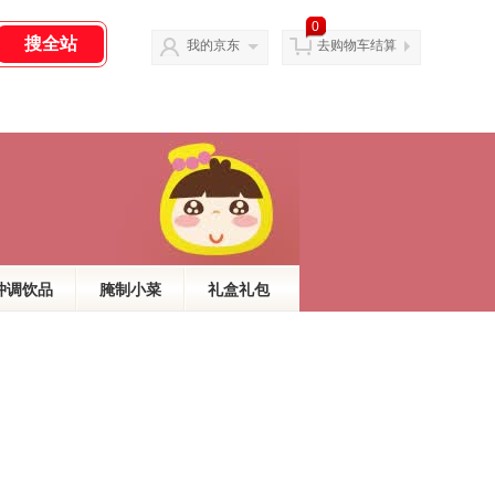
0
我的京东
去购物车结算
冲调饮品
腌制小菜
礼盒礼包