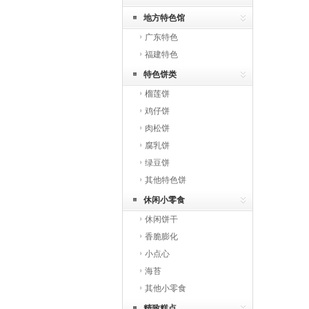
地方特色馆
广东特色
福建特色
特色饼类
榴莲饼
鸡仔饼
肉松饼
腐乳饼
绿豆饼
其他特色饼
休闲小零食
休闲饼干
香脆膨化
小点心
海苔
其他小零食
精致糕点