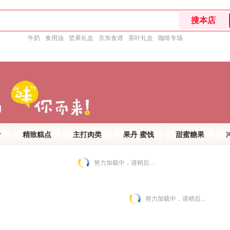
牛奶
食用油
坚果礼盒
京东食谱
茶叶礼盒
咖啡专场
食
精致糕点
主打肉类
果丹 蜜饯
甜蜜糖果
努力加载中，请稍后...
努力加载中，请稍后...