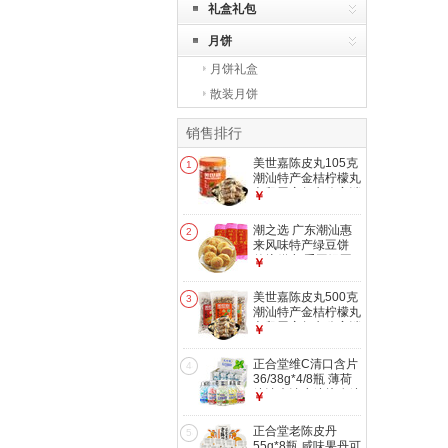
礼盒礼包
月饼
月饼礼盒
散装月饼
销售排行
美世嘉陈皮丸105克
1
潮汕特产金桔柠檬丸
老鼠屎童年办公室消
￥
食零食 1瓶陈皮丸
潮之选 广东潮汕惠
2
来风味特产绿豆饼
传统糕点 手工绿豆
￥
小吃 茶点心 原味绿
豆饼250g*3筒
美世嘉陈皮丸500克
3
潮汕特产金桔柠檬丸
老鼠屎童年办公室消
￥
食零食 1斤【陈皮
丸】
正合堂维C清口含片
4
36/38g*4/8瓶 薄荷
糖清爽清凉糖接吻糖
￥
水果味糖 混合口味
（可备注口味）4瓶
正合堂老陈皮丹
5
55g*8瓶 咸味果丹可