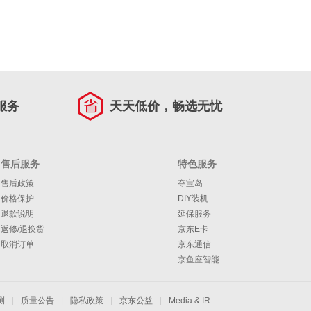
服务
天天低价，畅选无忧
售后服务
特色服务
售后政策
夺宝岛
价格保护
DIY装机
退款说明
延保服务
返修/退换货
京东E卡
取消订单
京东通信
京鱼座智能
测
|
质量公告
|
隐私政策
|
京东公益
|
Media & IR