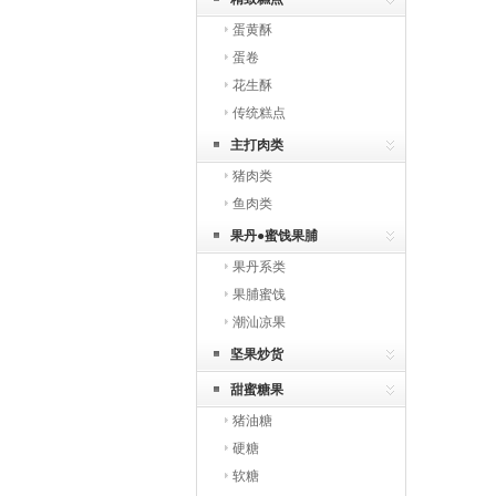
蛋黄酥
蛋卷
花生酥
传统糕点
主打肉类
猪肉类
鱼肉类
果丹●蜜饯果脯
果丹系类
果脯蜜饯
潮汕凉果
坚果炒货
甜蜜糖果
猪油糖
硬糖
软糖